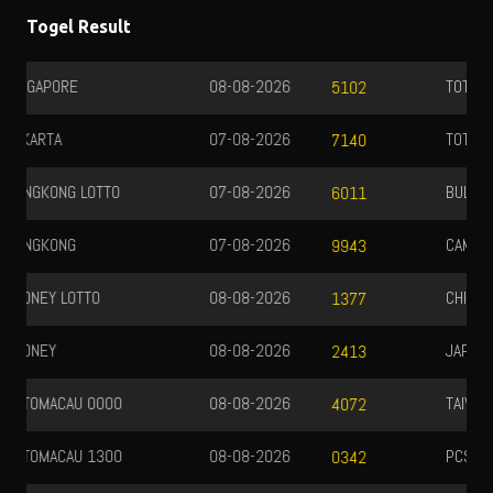
Togel Result
TOTOMACAU 2200
07-08-2026
9178
TOTOMACAU 2300
07-08-2026
9141
BULLSEYE
08-08-2026
6299
CAMBODIA
08-08-2026
7635
CHINA
08-08-2026
3017
JAPAN
08-08-2026
9078
TAIWAN
07-08-2026
5838
PCSO
07-08-2026
6964