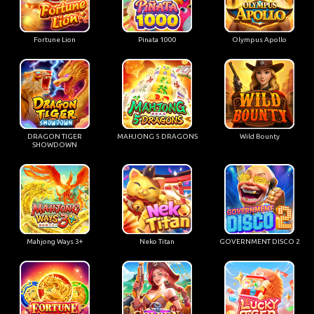
Fortune Lion
Pinata 1000
Olympus Apollo
DRAGON TIGER
MAHJONG 5 DRAGONS
Wild Bounty
SHOWDOWN
Mahjong Ways 3+
Neko Titan
GOVERNMENT DISCO 2