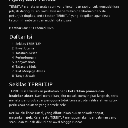
TERBITJP menata pranala resmi yang lincah dan rapi untuk memudahkan
jelajah daring. Di sini kamu bisa menemukan pembaruan berkala,
petunjuk ringkas, serta tautan TERBITJP yang dirapikan agar akses
tetap nirhambatan dan mudah ditelusuri.
Pembaruan:
15 Februari 2026
Daftar Isi
Sekilas TERBITJP
Ihwal Utama
Tatanan Akses
Perlindungan
Kenyamanan
Tatacara Mulai
Kiat Menjaga Akses
Tanya Jawab
Sekilas TERBITJP
TERBITJP memusatkan perhatian pada
ketertiban pranala
dan
keajekan akses
. Kami merapikan jalur masuk, menyingkat langkah, serta
menata penunjuk agar pengguna tidak tersesat oleh alih arah yang tak
perlu atau halaman yang bertele-tele.
Ketika lalu lintas ramai, yang dibutuhkan bukan sekadar cepat,
melainkan
ajek
. Karena itu TERBITJP mengutamakan pengalaman yang
stabil dan mudah diikuti dari awal hingga tuntas.