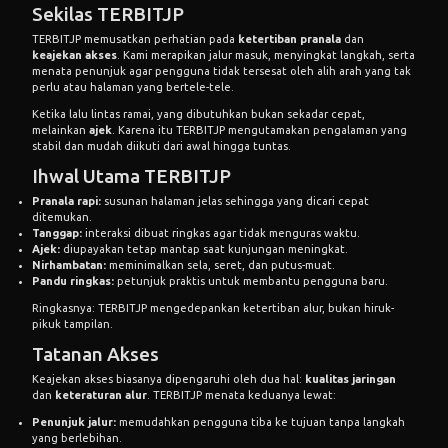
Sekilas TERBITJP
TERBITJP memusatkan perhatian pada
ketertiban pranala
dan
keajekan akses
. Kami merapikan jalur masuk, menyingkat langkah, serta
menata penunjuk agar pengguna tidak tersesat oleh alih arah yang tak
perlu atau halaman yang bertele-tele.
Ketika lalu lintas ramai, yang dibutuhkan bukan sekadar cepat,
melainkan
ajek
. Karena itu TERBITJP mengutamakan pengalaman yang
stabil dan mudah diikuti dari awal hingga tuntas.
Ihwal Utama TERBITJP
Pranala rapi:
susunan halaman jelas sehingga yang dicari cepat
ditemukan.
Tanggap:
interaksi dibuat ringkas agar tidak menguras waktu.
Ajek:
diupayakan tetap mantap saat kunjungan meningkat.
Nirhambatan:
meminimalkan sela, seret, dan putus-muat.
Pandu ringkas:
petunjuk praktis untuk membantu pengguna baru.
Ringkasnya: TERBITJP mengedepankan ketertiban alur, bukan hiruk-
pikuk tampilan.
Tatanan Akses
Keajekan akses biasanya dipengaruhi oleh dua hal:
kualitas jaringan
dan
keteraturan alur
. TERBITJP menata keduanya lewat:
Penunjuk jalur:
memudahkan pengguna tiba ke tujuan tanpa langkah
yang berlebihan.