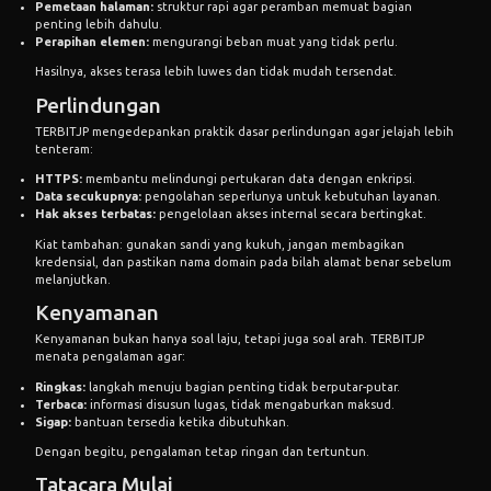
Pemetaan halaman:
struktur rapi agar peramban memuat bagian
penting lebih dahulu.
Perapihan elemen:
mengurangi beban muat yang tidak perlu.
Hasilnya, akses terasa lebih luwes dan tidak mudah tersendat.
Perlindungan
TERBITJP mengedepankan praktik dasar perlindungan agar jelajah lebih
tenteram:
HTTPS:
membantu melindungi pertukaran data dengan enkripsi.
Data secukupnya:
pengolahan seperlunya untuk kebutuhan layanan.
Hak akses terbatas:
pengelolaan akses internal secara bertingkat.
Kiat tambahan: gunakan sandi yang kukuh, jangan membagikan
kredensial, dan pastikan nama domain pada bilah alamat benar sebelum
melanjutkan.
Kenyamanan
Kenyamanan bukan hanya soal laju, tetapi juga soal arah. TERBITJP
menata pengalaman agar:
Ringkas:
langkah menuju bagian penting tidak berputar-putar.
Terbaca:
informasi disusun lugas, tidak mengaburkan maksud.
Sigap:
bantuan tersedia ketika dibutuhkan.
Dengan begitu, pengalaman tetap ringan dan tertuntun.
Tatacara Mulai