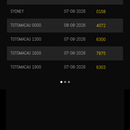
SYDNEY
07-08-2026
J
0158
TOTOMACAU 0000
08-08-2026
T
4072
TOTOMACAU 1300
07-08-2026
P
6300
TOTOMACAU 1600
07-08-2026
T
7875
TOTOMACAU 1900
07-08-2026
H
6303