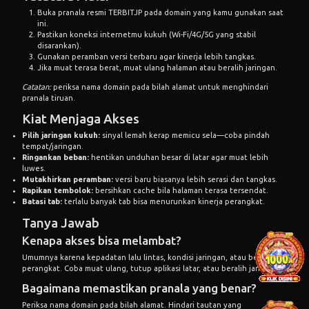
Buka pranala resmi TERBITJP pada domain yang kamu gunakan saat
ini.
Pastikan koneksi internetmu kukuh (Wi-Fi/4G/5G yang stabil
disarankan).
Gunakan peramban versi terbaru agar kinerja lebih tangkas.
Jika muat terasa berat, muat ulang halaman atau beralih jaringan.
Catatan:
periksa nama domain pada bilah alamat untuk menghindari
pranala tiruan.
Kiat Menjaga Akses
Pilih jaringan kukuh:
sinyal lemah kerap memicu sela—coba pindah
tempat/jaringan.
Ringankan beban:
hentikan unduhan besar di latar agar muat lebih
luwes.
Mutakhirkan peramban:
versi baru biasanya lebih serasi dan tangkas.
Rapikan tembolok:
bersihkan cache bila halaman terasa tersendat.
Batasi tab:
terlalu banyak tab bisa menurunkan kinerja perangkat.
Tanya Jawab
Kenapa akses bisa melambat?
Umumnya karena kepadatan lalu lintas, kondisi jaringan, atau beban
perangkat. Coba muat ulang, tutup aplikasi latar, atau beralih jaringan.
Bagaimana memastikan pranala yang benar?
Periksa nama domain pada bilah alamat. Hindari tautan yang