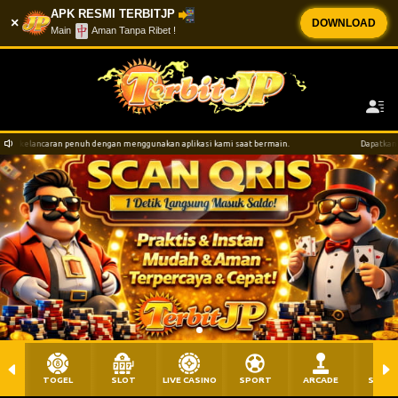
APK RESMI TERBITJP
×
DOWNLOAD
Main
Aman Tanpa Ribet !
elancaran penuh dengan menggunakan aplikasi kami saat bermain.
Dapatkan kenya
TOGEL
SLOT
LIVE CASINO
SPORT
ARCADE
SABU