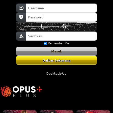
Remember Me
Masuk
Daftar Sekarang
Desktop
Wap