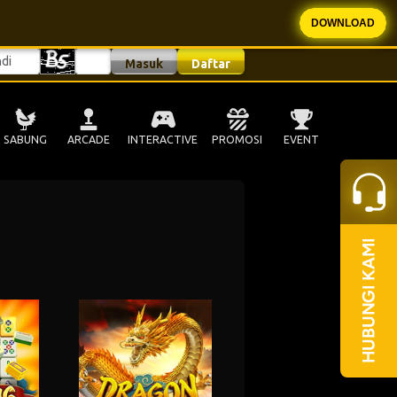
DOWNLOAD
anan dan kelancaran penuh dengan menggunakan aplikasi kami saat bermain.
Masuk
Daftar
SABUNG
ARCADE
INTERACTIVE
PROMOSI
EVENT