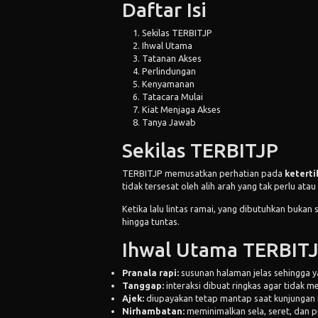
Sekilas TERBITJP
Ihwal Utama
Fish Prawn Crab
Rama
Tatanan Akses
Bonanza
Perlindungan
Kenyamanan
Tatacara Mulai
Kiat Menjaga Akses
Tanya Jawab
Sekilas TERBITJP
TERBITJP memusatkan perhatian pada
keterti
tidak tersesat oleh alih arah yang tak perlu ata
Ketika lalu lintas ramai, yang dibutuhkan bukan
Hungry Slime
hingga tuntas.
Ihwal Utama TERBIT
Pranala rapi:
susunan halaman jelas sehingga y
Tanggap:
interaksi dibuat ringkas agar tidak m
Ajek:
diupayakan tetap mantap saat kunjungan 
Nirhambatan:
meminimalkan sela, seret, dan 
Pandu ringkas:
petunjuk praktis untuk memban