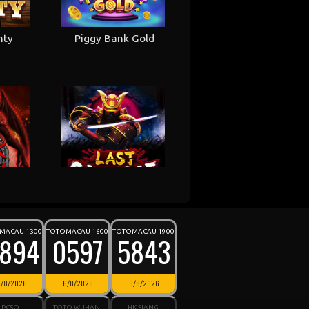
nty
Piggy Bank Gold
al
Last Samurai
MACAU 1300
TOTOMACAU 1600
TOTOMACAU 1900
894
0597
5843
6/8/2026
6/8/2026
6/8/2026
PCSO
TOTO WUHAN
HK SIANG