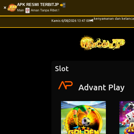
APK RESMI TERBITJP
×
Main
Aman Tanpa Ribet !
Dapatkan kenyamanan dan kelancaran penu
Kamis 6/08/2026 13:47:01
Slot
Advant Play