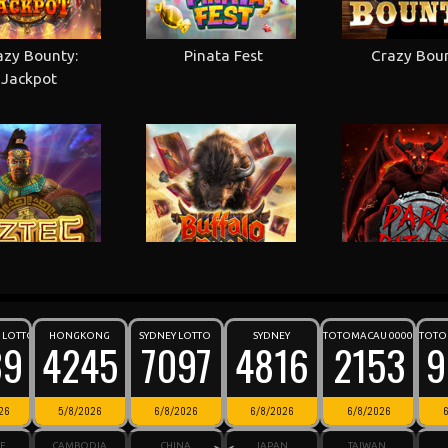
azy Bounty:
Pinata Fest
Crazy Bou
Jackpot
c: Bonus Hunt
Buffalo Rush
Dark Ritu
 LOTTO
HONGKONG
SYDNEY LOTTO
SYDNEY
TOTOMACAU 0000
TOTO
39
4245
7097
4816
2153
9
26
5/8/2026
6/8/2026
6/8/2026
6/8/2026
YE
CAMBODIA
CHINA
JAPAN
TAIWAN