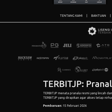
TENTANG KAMI
|
BANTUAN
|
Pirate Treasure Hunt
Fi
Rush Hour Gold
Jum
TERBITJP: Pranal
TERBITJP menata pranala resmi yang lincah dan 
TERBITJP yang dirapikan agar akses tetap nirh
Pembaruan:
15 Februari 2026
Daftar Isi