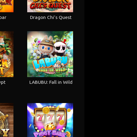
oar
Dragon Chi’s Quest
ypt
LABUBU: Fall in Wild