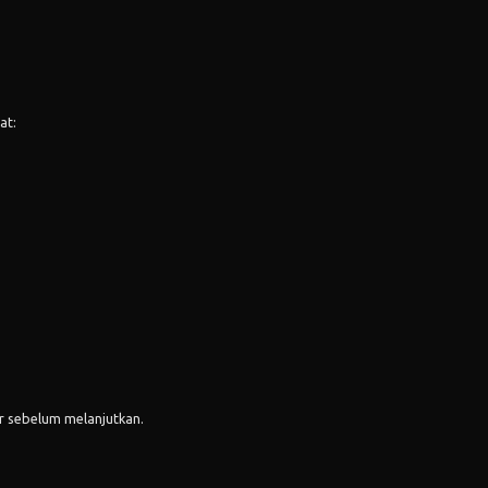
at:
r sebelum melanjutkan.