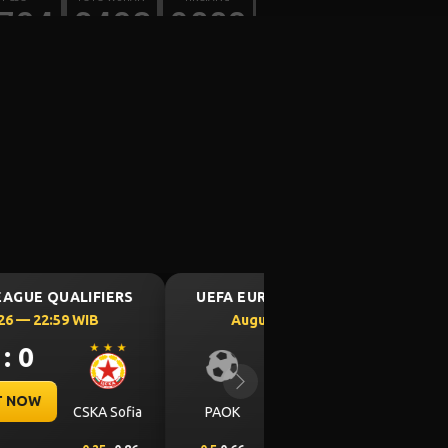
704
6403
9220
e
Zeustrike Xmas
/8/2026
6/8/2026
6/8/2026
KING KONG2
4
5781
5/8/2026
cules
Wheel of Gems
FA EUROPA LEAGUE QUALIFIERS
August 7, 2026 — 02:00 WIB
0 : 0
Next
BET NOW
Heart of
nfica
Midlothian