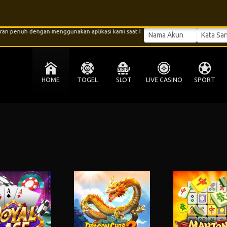
h dengan menggunakan aplikasi kami saat bermain.
Dapatkan kenyam
HOME
TOGEL
SLOT
LIVE CASINO
SPORT