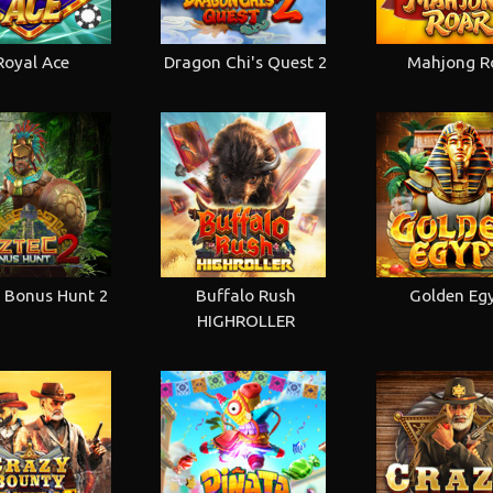
Royal Ace
Dragon Chi's Quest 2
Mahjong R
: Bonus Hunt 2
Buffalo Rush
Golden Eg
HIGHROLLER