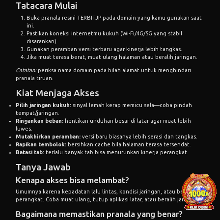
Tatacara Mulai
Buka pranala resmi TERBITJP pada domain yang kamu gunakan saat
ini.
Pastikan koneksi internetmu kukuh (Wi-Fi/4G/5G yang stabil
disarankan).
Gunakan peramban versi terbaru agar kinerja lebih tangkas.
Jika muat terasa berat, muat ulang halaman atau beralih jaringan.
Catatan:
periksa nama domain pada bilah alamat untuk menghindari
pranala tiruan.
Kiat Menjaga Akses
Pilih jaringan kukuh:
sinyal lemah kerap memicu sela—coba pindah
tempat/jaringan.
Ringankan beban:
hentikan unduhan besar di latar agar muat lebih
luwes.
Mutakhirkan peramban:
versi baru biasanya lebih serasi dan tangkas.
Rapikan tembolok:
bersihkan cache bila halaman terasa tersendat.
Batasi tab:
terlalu banyak tab bisa menurunkan kinerja perangkat.
Tanya Jawab
Kenapa akses bisa melambat?
Umumnya karena kepadatan lalu lintas, kondisi jaringan, atau beban
perangkat. Coba muat ulang, tutup aplikasi latar, atau beralih jaringan.
Bagaimana memastikan pranala yang benar?