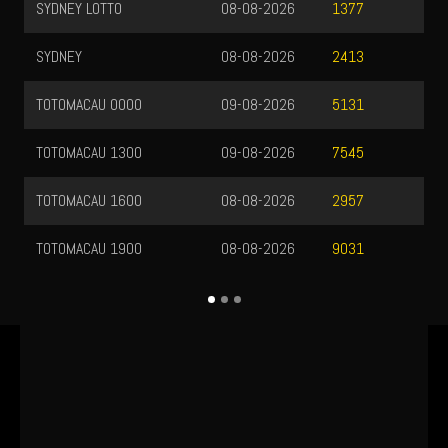
08-08-2026
CHINA
1377
08-08-2026
JAPAN
2413
09-08-2026
TAIWAN
5131
09-08-2026
PCSO
7545
08-08-2026
TOTO WUHAN
2957
08-08-2026
HK SIANG
9031