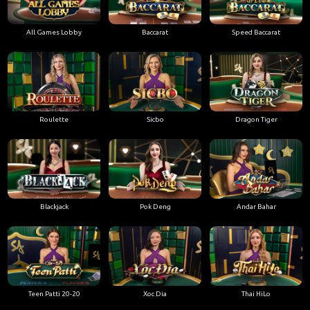
All Games Lobby
Baccarat
Speed Baccarat
Roulette
Sicbo
Dragon Tiger
Blackjack
Pok Deng
Andar Bahar
Teen Patti 20-20
Xoc Dia
Thai HiLo