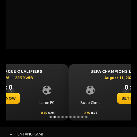
UEFA CHAMPIONS LEAGUE QUALIFIERS
August 11, 2026 — 22:59 WIB
0 : 0
Previous
Next
BET NOW
Bodo Glimt
Union Saint-Gilloise
0.75
0.77
-0.75
-0.95
TENTANG KAMI