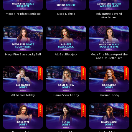
Mega Fire Blaze Roulette
Sicbo Deluxe
Adventure Beyond
Wonderland
Mega Fire Blaze Lucky Ball
All-Bet Blackjack
Mega Fire Blaze Age of the
Gods Roulette Live
All Games Lobby
Game Show Lobby
Baccarat Lobby