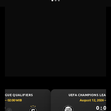
UEFA CHAMPIONS LEAGUE QUALIFIERS
August 12, 2026 — 01:30 WIB
0 : 0