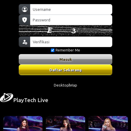
Remember Me
Masuk
Daftar Sekarang
Desktop
Wap
PlayTech Live