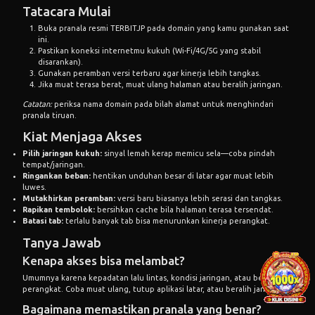
Tatacara Mulai
Buka pranala resmi TERBITJP pada domain yang kamu gunakan saat
ini.
Pastikan koneksi internetmu kukuh (Wi-Fi/4G/5G yang stabil
disarankan).
Gunakan peramban versi terbaru agar kinerja lebih tangkas.
Jika muat terasa berat, muat ulang halaman atau beralih jaringan.
Catatan:
periksa nama domain pada bilah alamat untuk menghindari
pranala tiruan.
Kiat Menjaga Akses
Pilih jaringan kukuh:
sinyal lemah kerap memicu sela—coba pindah
tempat/jaringan.
Ringankan beban:
hentikan unduhan besar di latar agar muat lebih
luwes.
Mutakhirkan peramban:
versi baru biasanya lebih serasi dan tangkas.
Rapikan tembolok:
bersihkan cache bila halaman terasa tersendat.
Batasi tab:
terlalu banyak tab bisa menurunkan kinerja perangkat.
Tanya Jawab
Kenapa akses bisa melambat?
Umumnya karena kepadatan lalu lintas, kondisi jaringan, atau beban
perangkat. Coba muat ulang, tutup aplikasi latar, atau beralih jaringan.
Bagaimana memastikan pranala yang benar?