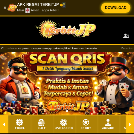
APK RESMI TERBITJP
×
DOWNLOAD
Main
Aman Tanpa Ribet !
lancaran penuh dengan menggunakan aplikasi kami saat bermain.
Dapatkan kenyam
TOGEL
SLOT
LIVE CASINO
SPORT
ARCADE
SABU