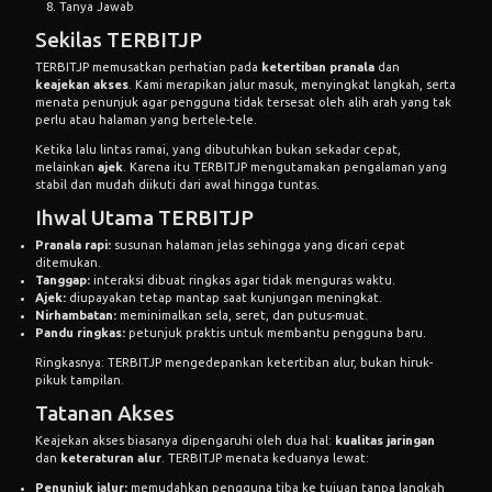
Tanya Jawab
Sekilas TERBITJP
TERBITJP memusatkan perhatian pada
ketertiban pranala
dan
keajekan akses
. Kami merapikan jalur masuk, menyingkat langkah, serta
menata penunjuk agar pengguna tidak tersesat oleh alih arah yang tak
perlu atau halaman yang bertele-tele.
Ketika lalu lintas ramai, yang dibutuhkan bukan sekadar cepat,
melainkan
ajek
. Karena itu TERBITJP mengutamakan pengalaman yang
stabil dan mudah diikuti dari awal hingga tuntas.
Ihwal Utama TERBITJP
Pranala rapi:
susunan halaman jelas sehingga yang dicari cepat
ditemukan.
Tanggap:
interaksi dibuat ringkas agar tidak menguras waktu.
Ajek:
diupayakan tetap mantap saat kunjungan meningkat.
Nirhambatan:
meminimalkan sela, seret, dan putus-muat.
Pandu ringkas:
petunjuk praktis untuk membantu pengguna baru.
Ringkasnya: TERBITJP mengedepankan ketertiban alur, bukan hiruk-
pikuk tampilan.
Tatanan Akses
Keajekan akses biasanya dipengaruhi oleh dua hal:
kualitas jaringan
dan
keteraturan alur
. TERBITJP menata keduanya lewat:
Penunjuk jalur:
memudahkan pengguna tiba ke tujuan tanpa langkah