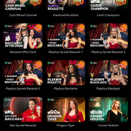
Cash Wheel Carnival
Diamond Roulette
Cards Champion
Baccarat After Dark
Playboy Speed Baccarat 1
Playboy Speed Baccarat 2
Playboy Speed Baccarat 3
Playboy Roulette
Playboy Blackjack
Max Speed Baccarat
Dragon Tiger
Casino Holdem