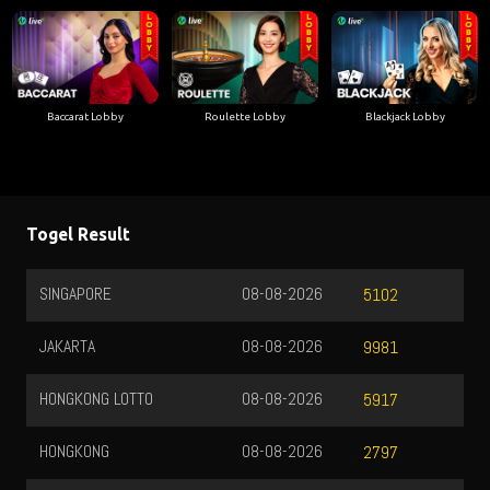
Baccarat Lobby
Roulette Lobby
Blackjack Lobby
Togel Result
08-08-2026
TOTOMACAU 2200
5102
08-08-2026
TOTOMACAU 2300
9981
08-08-2026
BULLSEYE
5917
08-08-2026
CAMBODIA
2797