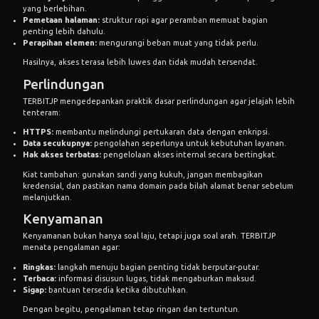
yang berlebihan.
Pemetaan halaman:
struktur rapi agar peramban memuat bagian
penting lebih dahulu.
Perapihan elemen:
mengurangi beban muat yang tidak perlu.
Hasilnya, akses terasa lebih luwes dan tidak mudah tersendat.
Perlindungan
TERBITJP mengedepankan praktik dasar perlindungan agar jelajah lebih
tenteram:
HTTPS:
membantu melindungi pertukaran data dengan enkripsi.
Data secukupnya:
pengolahan seperlunya untuk kebutuhan layanan.
Hak akses terbatas:
pengelolaan akses internal secara bertingkat.
Kiat tambahan: gunakan sandi yang kukuh, jangan membagikan
kredensial, dan pastikan nama domain pada bilah alamat benar sebelum
melanjutkan.
Kenyamanan
Kenyamanan bukan hanya soal laju, tetapi juga soal arah. TERBITJP
menata pengalaman agar:
Ringkas:
langkah menuju bagian penting tidak berputar-putar.
Terbaca:
informasi disusun lugas, tidak mengaburkan maksud.
Sigap:
bantuan tersedia ketika dibutuhkan.
Dengan begitu, pengalaman tetap ringan dan tertuntun.